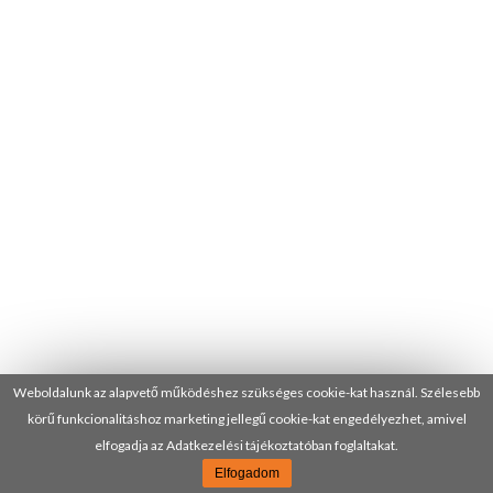
Weboldalunk az alapvető működéshez szükséges cookie-kat használ. Szélesebb
körű funkcionalitáshoz marketing jellegű cookie-kat engedélyezhet, amivel
elfogadja az Adatkezelési tájékoztatóban foglaltakat.
Elfogadom