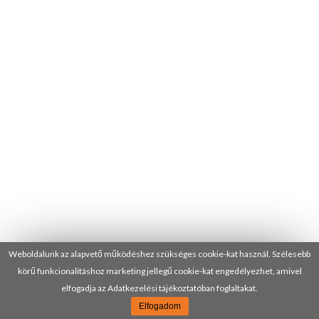
Weboldalunk az alapvető működéshez szükséges cookie-kat használ. Szélesebb
körű funkcionalitáshoz marketing jellegű cookie-kat engedélyezhet, amivel
elfogadja az Adatkezelési tájékoztatóban foglaltakat.
Elfogadom