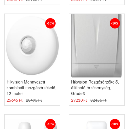
-10%
-10%
Hikvision Mennyezeti
Hikvision Rezgésérzékelő,
kombinált mozgásérzékelő,
állítható érzékenység,
12 méter
Grade3
25645 Ft
28495 Ft
29210 Ft
32456 Ft
-10%
-10%