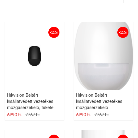
sorrendbe
-11%
-11%
Hikvision Beltéri
Hikvision Beltéri
kisállatvédett vezetékes
kisállatvédett vezetékes
mozgásérzékelő, fekete
mozgásérzékelő
6990 Ft
7767 Ft
6990 Ft
7767 Ft