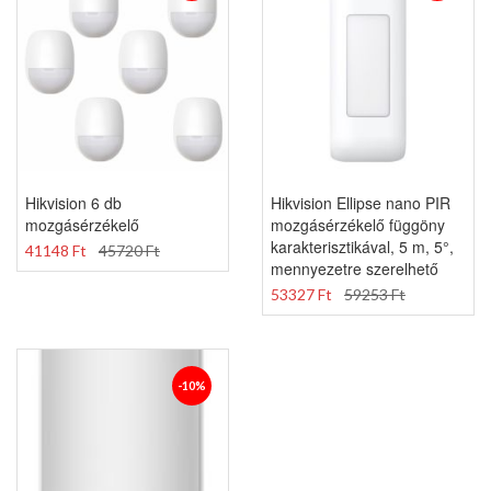
Hikvision 6 db
Hikvision Ellipse nano PIR
mozgásérzékelő
mozgásérzékelő függöny
karakterisztikával, 5 m, 5°,
41148 Ft
45720 Ft
mennyezetre szerelhető
53327 Ft
59253 Ft
-10%