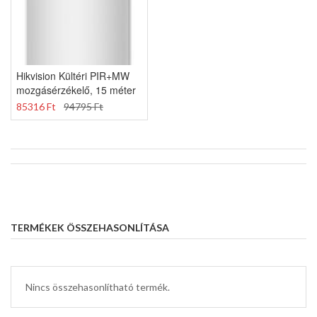
Hikvision Kültéri PIR+MW
mozgásérzékelő, 15 méter
85316 Ft
94795 Ft
TERMÉKEK ÖSSZEHASONLÍTÁSA
Nincs összehasonlítható termék.