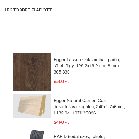
LEGTÖBBET ELADOTT
Egger Lasken Oak laminált padló,
sötét tölgy, 129.2x19.2 cm, 8 mm
365 330
6500 Ft
Egger Natural Canton Oak
dekorfóliás szegőléc, 240x1.7x6 cm,
L132 941197EPC026
2490 Ft
RAPID irodai szék, fekete,