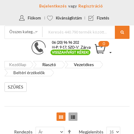
Bejelentkezés
Regisztráció
Fiókom
Kívánságlistám
Fizetés
Összes kategória
Kezdőlap
Riasztó
Vezetékes
Beltéri érzékelők
SZŰRÉS
Rács
Lista
Csökkenő
Rendezés
Megjelenítés