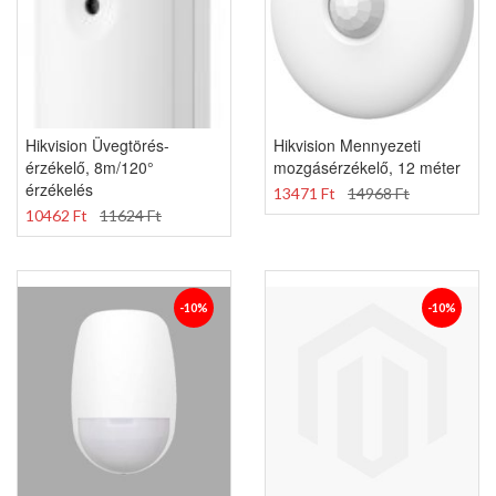
Hikvision Üvegtörés-
Hikvision Mennyezeti
érzékelő, 8m/120°
mozgásérzékelő, 12 méter
érzékelés
13471 Ft
14968 Ft
10462 Ft
11624 Ft
-10%
-10%