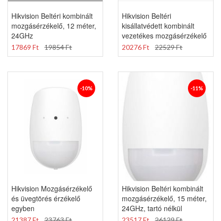
Hikvision Beltéri kombinált
Hikvision Beltéri
mozgásérzékelő, 12 méter,
kisállatvédett kombinált
24GHz
vezetékes mozgásérzékelő
17869 Ft
19854 Ft
20276 Ft
22529 Ft
-10%
-11%
Hikvision Mozgásérzékelő
Hikvision Beltéri kombinált
és üvegtörés érzékelő
mozgásérzékelő, 15 méter,
egyben
24GHz, tartó nélkül
21387 Ft
23763 Ft
23517 Ft
26129 Ft