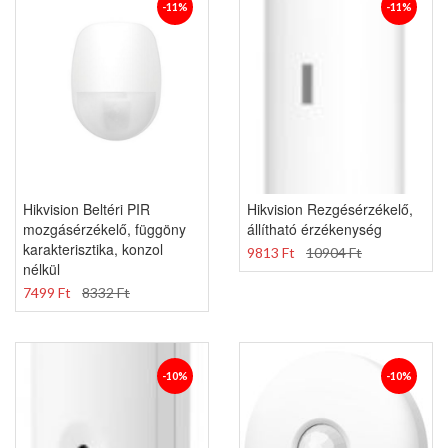
-11%
-11%
Hikvision Beltéri PIR
Hikvision Rezgésérzékelő,
mozgásérzékelő, függöny
állítható érzékenység
karakterisztika, konzol
9813 Ft
10904 Ft
nélkül
7499 Ft
8332 Ft
-10%
-10%