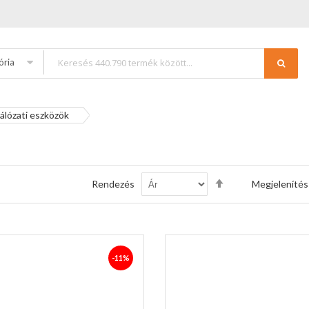
ória
álózati eszközök
Csökkenő
Rendezés
Megjelenítés
sorrendbe
-11%