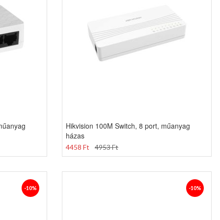
 műanyag
Hikvision 100M Switch, 8 port, műanyag
házas
4458 Ft
4953 Ft
-10%
-10%