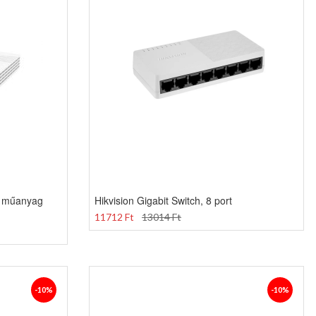
t, műanyag
Hikvision Gigabit Switch, 8 port
11712 Ft
13014 Ft
-10%
-10%