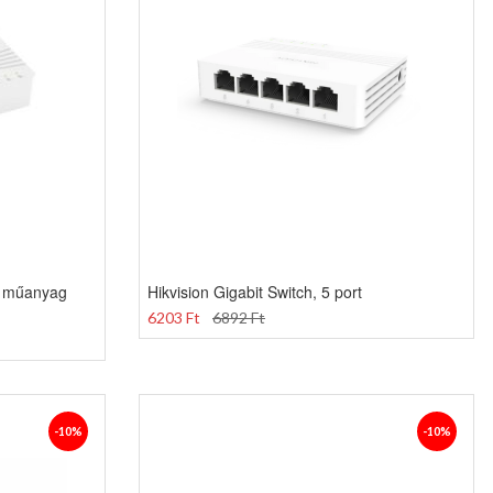
t, műanyag
Hikvision Gigabit Switch, 5 port
6203 Ft
6892 Ft
-10%
-10%