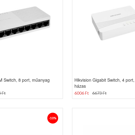
M Switch, 8 port, műanyag
Hikvision Gigabit Switch, 4 por
házas
 Ft
6006 Ft
6673 Ft
-10%