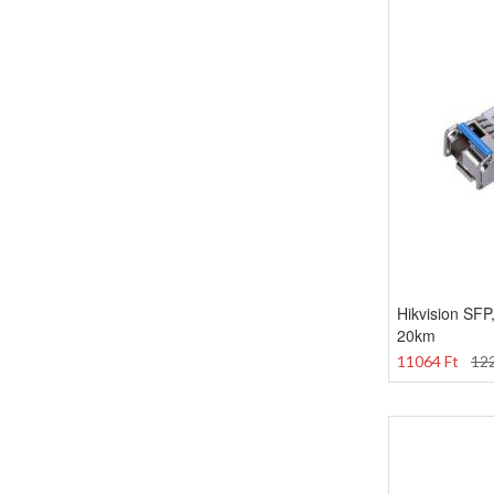
Hikvision SFP
20km
11064 Ft
122