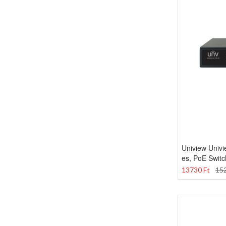
Uniview Univi
es, PoE Switc
13730 Ft
152