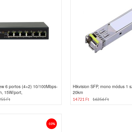
ew 6 portos (4+2) 10/100Mbps-
Hikvision SFP, mono módus 1 s
h, 15W/port,
20km
55 Ft
14721 Ft
16356 Ft
-10%