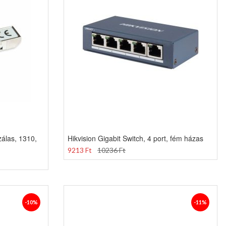
zálas, 1310,
Hikvision Gigabit Switch, 4 port, fém házas
9213 Ft
10236 Ft
-10%
-11%