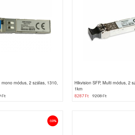
, mono módus, 2 szálas, 1310,
Hikvision SFP, Multi módus, 2 s
1km
 Ft
8287 Ft
9208 Ft
-10%