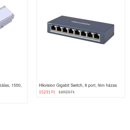
zálas, 1550,
Hikvision Gigabit Switch, 8 port, fém házas
15231 Ft
16923 Ft