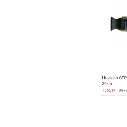
Hikvision SFP
20km
7361 Ft
8179