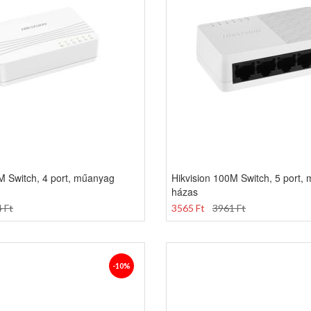
M Switch, 4 port, műanyag
Hikvision 100M Switch, 5 port,
házas
 Ft
3565 Ft
3961 Ft
-10%