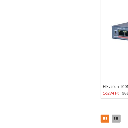
Hikvision 100
16294 Ft
181
Rács
Lista