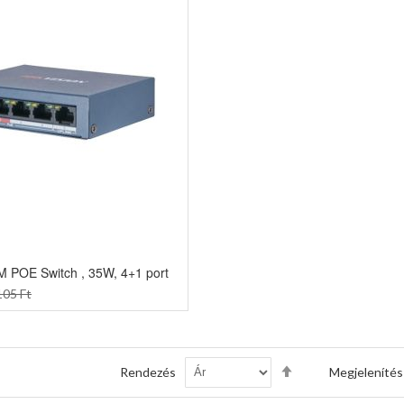
M POE Switch , 35W, 4+1 port
05 Ft
Csökkenő
Rendezés
Megjelenítés
sorrendbe