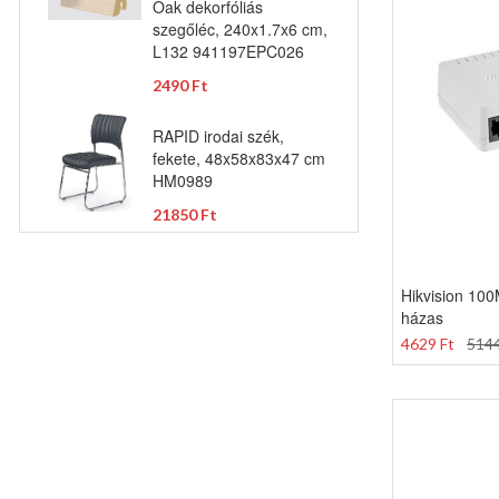
Oak dekorfóliás
szegőléc, 240x1.7x6 cm,
L132 941197EPC026
2490 Ft
RAPID irodai szék,
fekete, 48x58x83x47 cm
HM0989
21850 Ft
Hikvision 100
házas
4629 Ft
5144