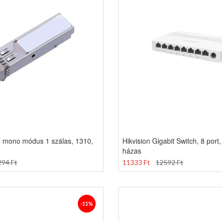
, mono módus 1 szálas, 1310,
Hikvision Gigabit Switch, 8 por
házas
94 Ft
11333 Ft
12592 Ft
-11%