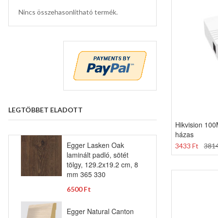
Nincs összehasonlítható termék.
LEGTÖBBET ELADOTT
Hikvision 100
házas
Egger Lasken Oak
3433 Ft
3814
laminált padló, sötét
tölgy, 129.2x19.2 cm, 8
mm 365 330
6500 Ft
Egger Natural Canton