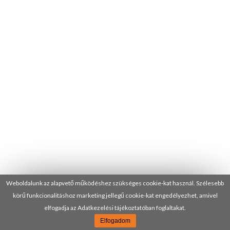
Weboldalunk az alapvető működéshez szükséges cookie-kat használ. Szélesebb
körű funkcionalitáshoz marketing jellegű cookie-kat engedélyezhet, amivel
elfogadja az Adatkezelési tájékoztatóban foglaltakat.
Elfogadom