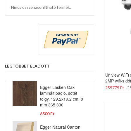
Nincs összehasonlítható termék.
LEGTÖBBET ELADOTT
Uniview WiFi 
2MP wifi-s d
Egger Lasken Oak
255775 Ft
2
laminált padló, sötét
tölgy, 129.2x19.2 cm, 8
mm 365 330
6500 Ft
Egger Natural Canton