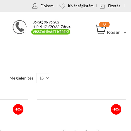
Fiókom
Kívánságlistám
Fizetés
Kosár
Csökkenő
Megjelenítés
sorrendbe
-10%
-10%