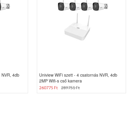
ás NVR, 4db
Uniview WiFi szett - 4 csatornás NVR, 4db
2MP Wifi-s cső kamera
260775 Ft
289751 Ft