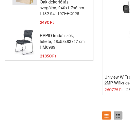
Oak dekorfóliás
szegőléc, 240x1.7x6 cm,
L132 941197EPC026
2490 Ft
RAPID irodai szék,
fekete, 48x58x83x47 cm
HM0989
21850 Ft
Uniview WiFi 
2MP Wifi-s c
260775 Ft
2
Rács
Lista