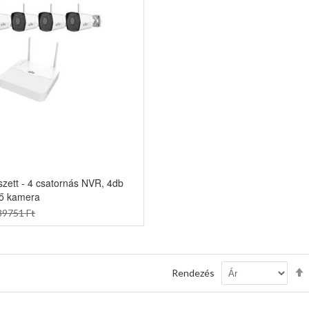
szett - 4 csatornás NVR, 4db
ső kamera
89751 Ft
Rendezés