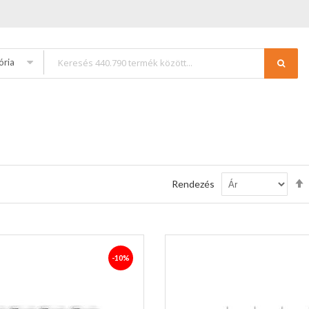
ória
Rendezés
-10%