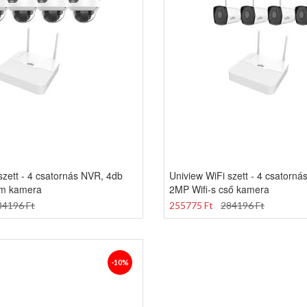
szett - 4 csatornás NVR, 4db
Uniview WiFi szett - 4 csatorn
óm kamera
2MP Wifi-s cső kamera
84196 Ft
255775 Ft
284196 Ft
-10%