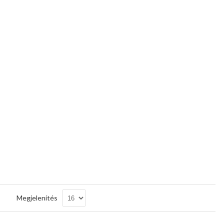
Csökkenő
Megjelenítés
sorrendbe