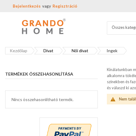
Bejelentkezés
Regisztráció
Összes kateg
Kezdőlap
Divat
Női divat
Ingek
Kínálatunkban me
TERMÉKEK ÖSSZEHASONLÍTÁSA
alkalomra tökéle
színekben és fazo
és válaszd ki a
Nem talál
Nincs összehasonlítható termék.