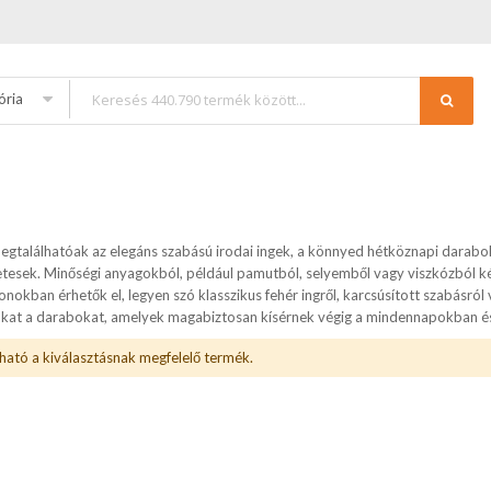
ória
gtalálhatóak az elegáns szabású irodai ingek, a könnyed hétköznapi darabok
tesek. Minőségi anyagokból, például pamutból, selyemből vagy viszkózból kés
nokban érhetők el, legyen szó klasszikus fehér ingről, karcsúsított szabásról v
zokat a darabokat, amelyek magabiztosan kísérnek végig a mindennapokban 
ható a kiválasztásnak megfelelő termék.