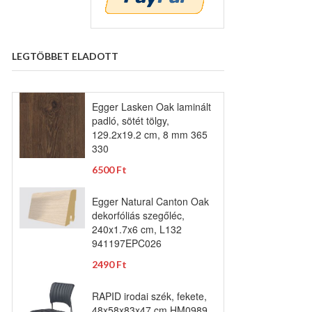
LEGTÖBBET ELADOTT
Egger Lasken Oak laminált
padló, sötét tölgy,
129.2x19.2 cm, 8 mm 365
330
6500 Ft
Egger Natural Canton Oak
dekorfóliás szegőléc,
240x1.7x6 cm, L132
941197EPC026
2490 Ft
RAPID irodai szék, fekete,
48x58x83x47 cm HM0989