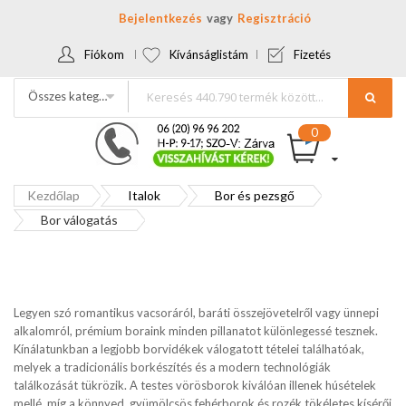
Bejelentkezés
Regisztráció
Fiókom
Kívánságlistám
Fizetés
Összes kategória
Kezdőlap
Italok
Bor és pezsgő
Bor válogatás
Legyen szó romantikus vacsoráról, baráti összejövetelről vagy ünnepi
alkalomról, prémium boraink minden pillanatot különlegessé tesznek.
Kínálatunkban a legjobb borvidékek válogatott tételei találhatóak,
melyek a tradicionális borkészítés és a modern technológiák
találkozását tükrözik. A testes vörösborok kiválóan illenek húsételek
mellé, míg a könnyed, gyümölcsös fehérborok és rozék tökéletes kísérői