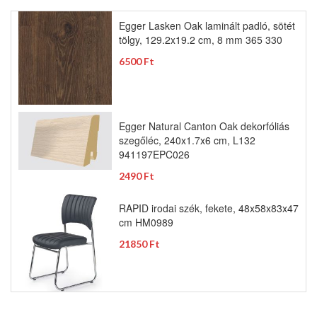
Egger Lasken Oak laminált padló, sötét
tölgy, 129.2x19.2 cm, 8 mm 365 330
6500 Ft
Egger Natural Canton Oak dekorfóliás
szegőléc, 240x1.7x6 cm, L132
941197EPC026
2490 Ft
RAPID irodai szék, fekete, 48x58x83x47
cm HM0989
21850 Ft