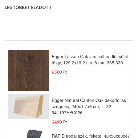
LEGTÖBBET ELADOTT
Egger Lasken Oak laminált padló, sötét
tölgy, 129.2x19.2 cm, 8 mm 365 330
6500 Ft
Egger Natural Canton Oak dekorfóliás
szegőléc, 240x1.7x6 cm, L132
941197EPC026
2490 Ft
RAPID irodai szék, fekete, 48x58x83x47