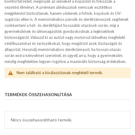
komfortérzetet, megóvják az üléseket a kopástól és fokozzák a
vezetési élményt. A prémium üléshuzatok nemcsak esztétikus
megjelenést biztosítanak, hanem védenek a foltok, kopások és UV-
sugárzás ellen is. A memóriahabos párnák és deréktámaszok segítenek
csökkenteni a hát- és derékfájást hosszabb utazások során, míg a
gyermekülések és ülésmagasítók gondoskodnak a legkisebbek
biztonságáról. Válaszd ki az autód vagy motorod üléseihez megfelelő
védőhuzatokat és tartozékokat, hogy megőrizd azok tisztaságát és
állapotát. Használj memóriahabos deréktámaszt, ha hosszú utazás
során extra kényelmet szeretnél, és ügyelj arra, hogy a gyermekülés
mindig megfelelően legyen rögzítve a maximális biztonság érdekében.
Nem található a kiválasztásnak megfelelő termék.
TERMÉKEK ÖSSZEHASONLÍTÁSA
Nincs összehasonlítható termék.