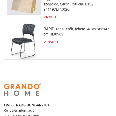
szegőléc, 240x1.7x6 cm, L132
941197EPC026
2490 Ft
RAPID irodai szék, fekete, 48x58x83x47
cm HM0989
21850 Ft
ONIX-TRADE-HUNGARY Kft.
Rendelés információ: