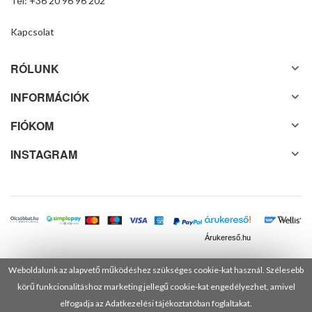
Tel: +36 20 96 96 202
Kapcsolat
RÓLUNK
INFORMÁCIÓK
FIÓKOM
INSTAGRAM
Árukereső.hu
Weboldalunk az alapvető működéshez szükséges cookie-kat használ. Szélesebb
körű funkcionalitáshoz marketing jellegű cookie-kat engedélyezhet, amivel
© 2025 Minden jog fenntartva! DANUSA Hungary Kft.
elfogadja az Adatkezelési tájékoztatóban foglaltakat.