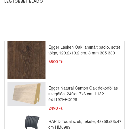
LEGTÖBBET ELADOTT
Egger Lasken Oak laminált padló, sötét
tölgy, 129.2x19.2 cm, 8 mm 365 330
6500 Ft
Egger Natural Canton Oak dekorfóliás
szegőléc, 240x1.7x6 cm, L132
941197EPC026
2490 Ft
RAPID irodai szék, fekete, 48x58x83x47
cm HM0989