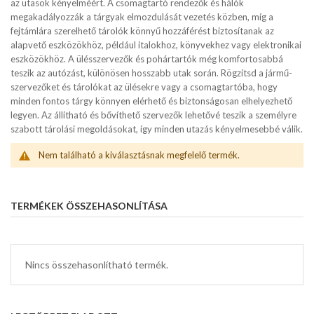
az utasok kényelméért. A csomagtartó rendezők és hálók
megakadályozzák a tárgyak elmozdulását vezetés közben, míg a
fejtámlára szerelhető tárolók könnyű hozzáférést biztosítanak az
alapvető eszközökhöz, például italokhoz, könyvekhez vagy elektronikai
eszközökhöz. A ülésszervezők és pohártartók még komfortosabbá
teszik az autózást, különösen hosszabb utak során. Rögzítsd a jármű-
szervezőket és tárolókat az ülésekre vagy a csomagtartóba, hogy
minden fontos tárgy könnyen elérhető és biztonságosan elhelyezhető
legyen. Az állítható és bővíthető szervezők lehetővé teszik a személyre
szabott tárolási megoldásokat, így minden utazás kényelmesebbé válik.
Nem található a kiválasztásnak megfelelő termék.
TERMÉKEK ÖSSZEHASONLÍTÁSA
Nincs összehasonlítható termék.