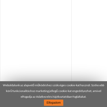
Weboldalunk az alapvető működéshez szükséges cookie-kat használ. Szélesebb
körű funkcionalitáshoz marketing jellegű cookie-kat engedélyezhet, amivel
elfogadja az Adatkezelési tájékoztatóban foglaltakat.
Elfogadom