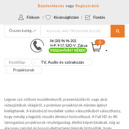
Bejelentkezés
Regisztráció
Fiókom
Kívánságlistám
Fizetés
Összes kategória
Kezdőlap
TV, Audio és szórakozás
Projektorok
Legyen szó otthoni moziélményről, prezentációkról, vagy akár
videojátékok világáról, a prémium projektorok minden igényt
kielégítenek. A különböző modellek széles választékából választhatsz,
hogy mindig a legjobb vizuális élményt biztosíthasd. A Full HD és 4K
támogatású projektorok részletgazdag, élethű képet kínálnak, míg az
alacsony zajszint és hosszú élettartamú lámpák biztosítják, hogy