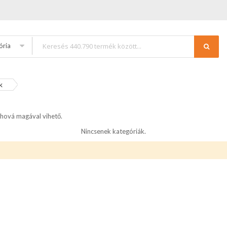
ória
k
hová magával vihető.
Nincsenek kategóriák.