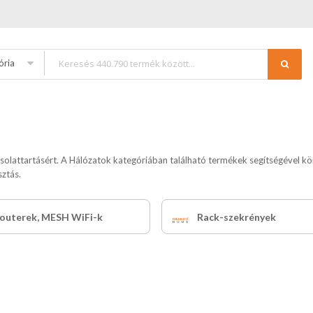
ória
solattartásért. A Hálózatok kategóriában található termékek segítségével kö
ztás.
routerek, MESH WiFi-k
Rack-szekrények