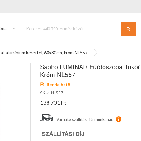
ória
al, aluminium kerettel, 60x80cm, króm NL557
Sapho LUMINAR Fürdőszoba Tükör LE
Króm NL557
Rendelhető
SKU
NL557
138 701 Ft
Várható szállítás: 15 munkanap
SZÁLLÍTÁSI DÍJ