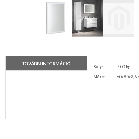
Ugrás
a
képgaléria
elejére
TOVÁBBI INFORMÁCIÓ
További
Súly:
7.00 kg
információ
Méret
60x80x3,6 