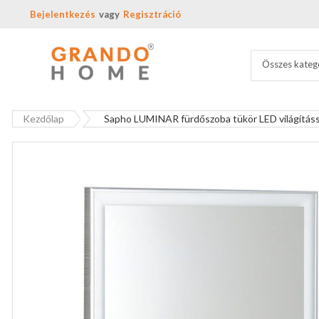
Bejelentkezés
Regisztráció
Összes kateg
Kezdőlap
Sapho LUMINAR fürdőszoba tükör LED világításs
Ugrás
a
képgaléria
végére