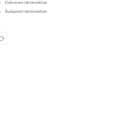
n
Debreceni raktárunkban
n
Budapesti raktárunkban