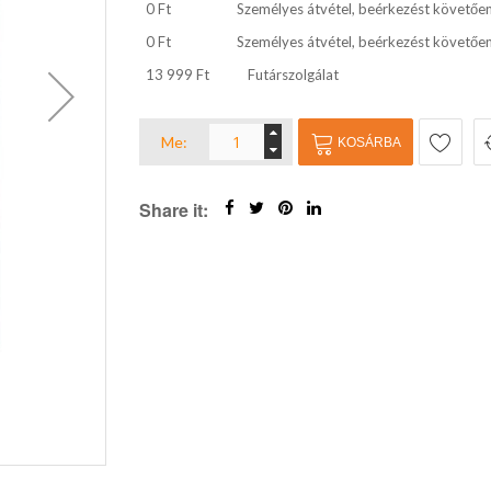
0 Ft
Személyes átvétel, beérkezést követőe
0 Ft
Személyes átvétel, beérkezést követőe
13 999 Ft
Futárszolgálat
Me:
KOSÁRBA
Share it: