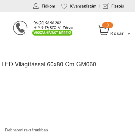
Fiókom
Kívánságlistám
Fizetés
Kosár
 LED Világítással 60x80 Cm GM060
n
Debreceni raktárunkban