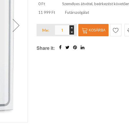
0 Ft
Személyes átvétel, beérkezést követőe
11 999 Ft
Futárszolgálat
Me:
KOSÁRBA
Share it: