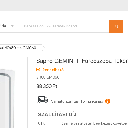
ória
ssal 60x80 cm GM060
Sapho GEMINI II Fürdőszoba Tükör
Rendelhető
SKU
GM060
88 350 Ft
Várható szállítás: 15 munkanap
SZÁLLÍTÁSI DÍJ
0 Ft
Személyes átvétel, beérkezést követőe