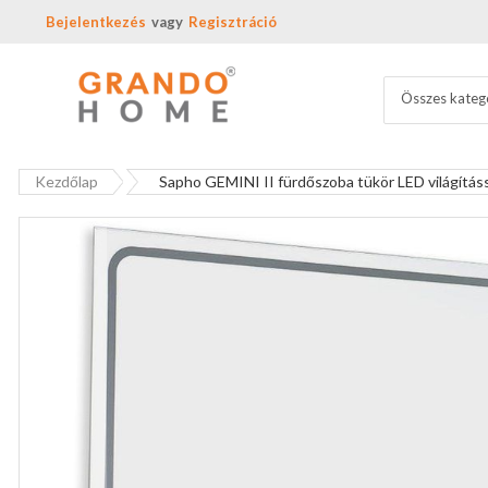
Bejelentkezés
Regisztráció
Összes kateg
Kezdőlap
Sapho GEMINI II fürdőszoba tükör LED világítá
Ugrás
a
képgaléria
végére