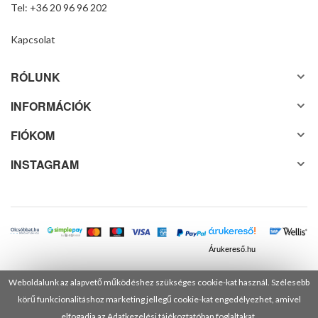
Tel: +36 20 96 96 202
Kapcsolat
RÓLUNK
INFORMÁCIÓK
FIÓKOM
INSTAGRAM
Árukereső.hu
Weboldalunk az alapvető működéshez szükséges cookie-kat használ. Szélesebb
körű funkcionalitáshoz marketing jellegű cookie-kat engedélyezhet, amivel
© 2025 Minden jog fenntartva! DANUSA Hungary Kft.
elfogadja az Adatkezelési tájékoztatóban foglaltakat.