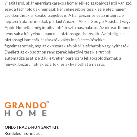
világításról, akár energiatakarékos hőmérséklet-szabályozásról van szó,
ezek a technológiák nemcsak kényelmesebbé teszik az életet, hanem
csökkenthetik a rezsiköltségeket is. A hangvezérlés és az integráció
népszerű platformokkal, például Amazon Alexa, Google Assistant vagy
Apple HomeKit, még intuitívabbá teszi a használatot. Az okosotthonok
nemcsak a kényelmet, hanem a biztonságot is növelik. Az intelligens
biztonsági kamerák és riasztók valós idejű értesítésekkel
figyelmeztetnek, míg az okoszárak távolról is zárhatók vagy nyithatók.
Emellett az okosotthon rendszerek lehetővé teszik a rutinok
automatizálását: például egyetlen parancsra lekapcsolódhatnak a
fények, bezárulhatnak az ajtók, és aktiválódhat a riasztó.
ONIX-TRADE-HUNGARY Kft.
Rendelés információ: