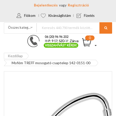
Bejelentkezés
Regisztráció
Fiókom
Kívánságlistám
Fizetés
Összes kategória
Kezdőlap
Mofém TREFF mosogató csaptelep 142-0151-00
Ugrás
a
képgaléria
végére