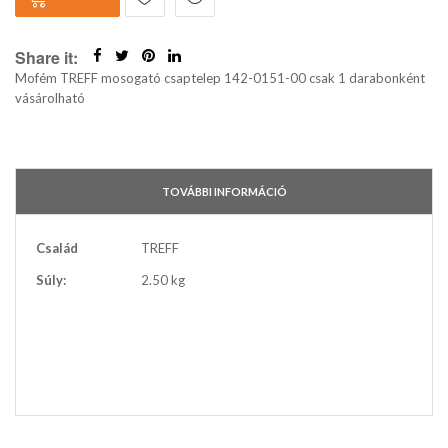
Share it:
Mofém TREFF mosogató csaptelep 142-0151-00 csak 1 darabonként
vásárolható
TOVÁBBI INFORMÁCIÓ
További
Család
TREFF
információ
Súly:
2.50 kg