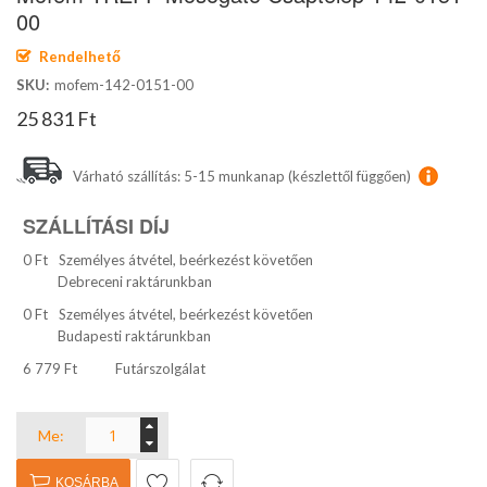
képgaléria
00
elejére
Rendelhető
SKU
mofem-142-0151-00
25 831 Ft
Várható szállítás: 5-15 munkanap (készlettől függően)
SZÁLLÍTÁSI DÍJ
0 Ft
Személyes átvétel, beérkezést követően
Debreceni raktárunkban
0 Ft
Személyes átvétel, beérkezést követően
Budapesti raktárunkban
6 779 Ft
Futárszolgálat
Me:
KOSÁRBA