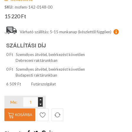
SKU
mofem-142-0148-00
15 220 Ft
Várható szállítás: 5-15 munkanap (készlettől függően)
SZÁLLÍTÁSI DÍJ
0 Ft
Személyes átvétel, beérkezést követően
Debreceni raktárunkban
0 Ft
Személyes átvétel, beérkezést követően
Budapesti raktárunkban
6 509 Ft
Futárszolgálat
Me:
KOSÁRBA