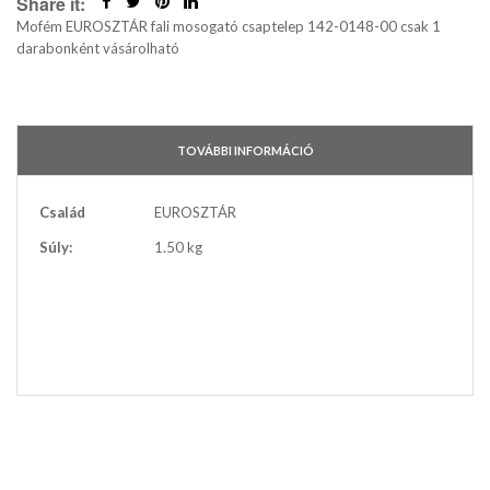
Share it:
Mofém EUROSZTÁR fali mosogató csaptelep 142-0148-00 csak 1
darabonként vásárolható
TOVÁBBI INFORMÁCIÓ
További
Család
EUROSZTÁR
információ
Súly:
1.50 kg