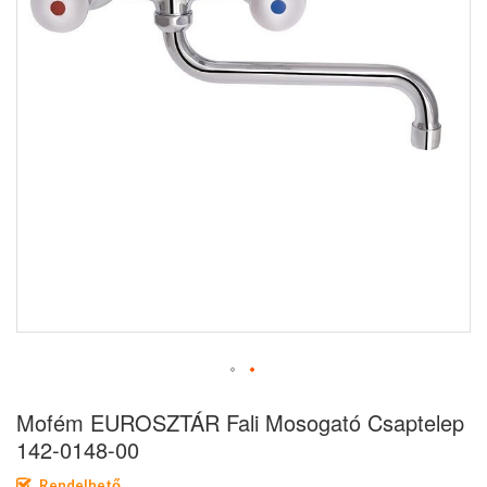
Ugrás
Mofém EUROSZTÁR Fali Mosogató Csaptelep
a
képgaléria
142-0148-00
elejére
Rendelhető