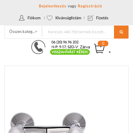
Bejelentkezés
Regisztráció
Fiókom
Kívánságlistám
Fizetés
Összes kategória
Ugrás
a
képgaléria
végére