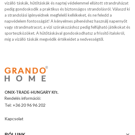
vízálló táskák, hűtőtáskák és naptej védelemmel ellátott strandruházat
pedig gondoskodik a praktikus és biztonságos strandolásról. Válaszd ki
a strandolási igényeidnek megfelelő kellékeket, és ne feledd a
napvédelem fontosságát! A kényelmes pihenéshez használj napernyőt
vagy strandmatracot, a vízi szórakozáshoz pedig felfújható játékokat és
sporteszközöket. A hűtőtáskával gondoskodhatsz a frissítő italokról,
míg a vízálló táskák megvédik értékeidet a nedvességtől.
ONIX-TRADE-HUNGARY Kft.
Rendelés információ:
Tel: +36 20 96 96 202
Kapcsolat
RÓLUNK