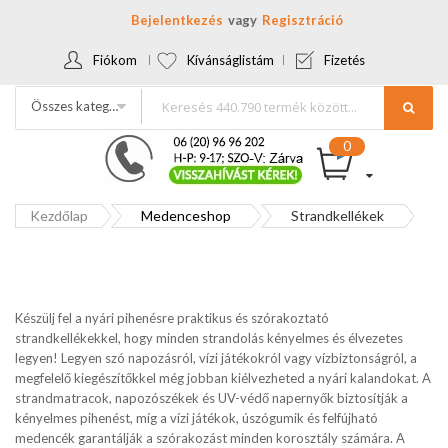
Bejelentkezés
Regisztráció
Fiókom
Kívánságlistám
Fizetés
Összes kategória
Kezdőlap
Medenceshop
Strandkellékek
Készülj fel a nyári pihenésre praktikus és szórakoztató
strandkellékekkel, hogy minden strandolás kényelmes és élvezetes
legyen! Legyen szó napozásról, vízi játékokról vagy vízbiztonságról, a
megfelelő kiegészítőkkel még jobban kiélvezheted a nyári kalandokat. A
strandmatracok, napozószékek és UV-védő napernyők biztosítják a
kényelmes pihenést, míg a vízi játékok, úszógumik és felfújható
medencék garantálják a szórakozást minden korosztály számára. A