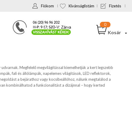
Fiókom
Kívánságlistám
Fizetés
Kosár
y udvarnak. Megfelelő megvilágítással kiemelhetjük a kert legszebb
mpák, fali és állólámpák, napelemes világítások, LED reflektorok,
 megoldást a bejárathoz vagy kocsibeállóhoz, nálunk megtalálod a
yan kombinálhatod a funkcionalitást a dizájnnal – hogy kerted