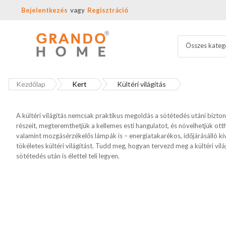
Bejelentkezés
Regisztráció
Összes kateg
Kezdőlap
Kert
Kültéri világítás
A kültéri világítás nemcsak praktikus megoldás a sötétedés utáni bizton
részeit, megteremthetjük a kellemes esti hangulatot, és növelhetjük ott
valamint mozgásérzékelős lámpák is – energiatakarékos, időjárásálló ki
tökéletes kültéri világítást. Tudd meg, hogyan tervezd meg a kültéri vi
sötétedés után is élettel teli legyen.