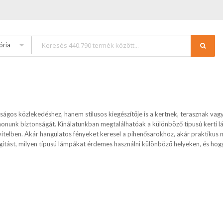
ória
ságos közlekedéshez, hanem stílusos kiegészítője is a kertnek, terasznak vag
honunk biztonságát. Kínálatunkban megtalálhatóak a különböző típusú kerti lá
vitelben. Akár hangulatos fényeket keresel a pihenősarokhoz, akár praktikus
lágítást, milyen típusú lámpákat érdemes használni különböző helyeken, és hog