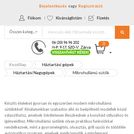
Bejelentkezés
Regisztráció
Fiókom
Kívánságlistám
Fizetés
Összes kategória
Kezdőlap
Háztartási gépek
Háztartási Nagygépek
Mikrohullámú sütők
Készíts ételeket gyorsan és egyszerűen modern mikrohullámú
sütőinkkel! Kínálatunkban szabadon álló és beépíthető modellek közül
választhatsz, amelyek tökéletesen illeszkednek a konyhád stílusához és
igényeidhez. Mikrohullámú sütőink olyan praktikus funkciókkal
rendelkeznek, mint a gyorsmelegítés, olvasztás, grill opció és többféle
automatikus program, amelyek megkönnyítik a mindennapi