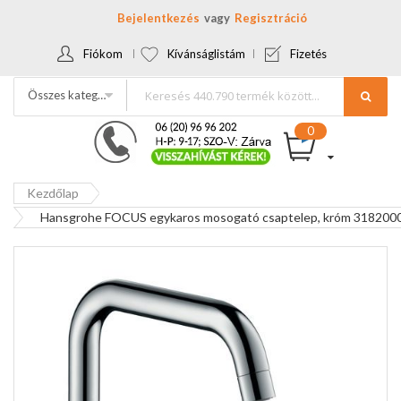
Bejelentkezés
Regisztráció
Fiókom
Kívánságlistám
Fizetés
Összes kategória
Kezdőlap
Hansgrohe FOCUS egykaros mosogató csaptelep, króm 318200
Ugrás
a
képgaléria
végére