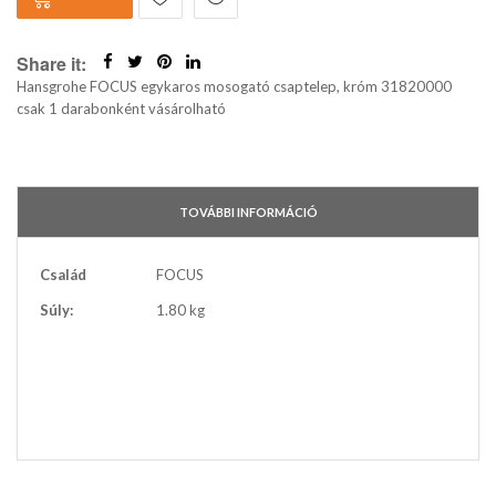
Share it:
Hansgrohe FOCUS egykaros mosogató csaptelep, króm 31820000
csak 1 darabonként vásárolható
TOVÁBBI INFORMÁCIÓ
További
Család
FOCUS
információ
Súly:
1.80 kg