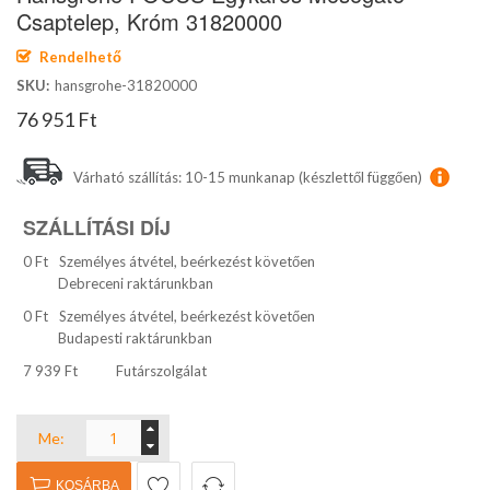
képgaléria
Csaptelep, Króm 31820000
elejére
Rendelhető
SKU
hansgrohe-31820000
76 951 Ft
Várható szállítás: 10-15 munkanap (készlettől függően)
SZÁLLÍTÁSI DÍJ
0 Ft
Személyes átvétel, beérkezést követően
Debreceni raktárunkban
0 Ft
Személyes átvétel, beérkezést követően
Budapesti raktárunkban
7 939 Ft
Futárszolgálat
Me:
KOSÁRBA