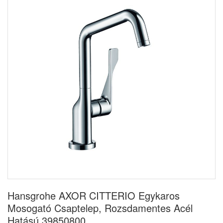
Ugrás
Hansgrohe AXOR CITTERIO Egykaros
a
képgaléria
Mosogató Csaptelep, Rozsdamentes Acél
elejére
Hatású 39850800