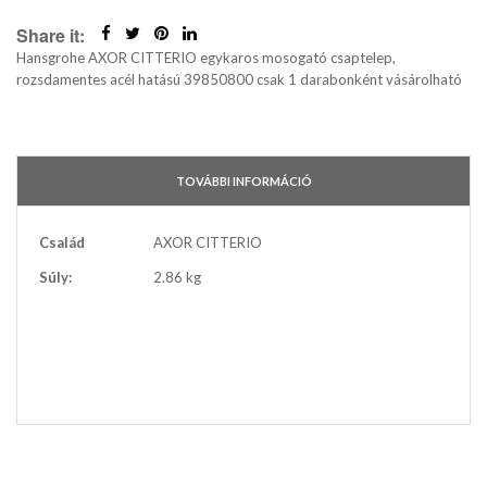
Share it:
Hansgrohe AXOR CITTERIO egykaros mosogató csaptelep,
rozsdamentes acél hatású 39850800 csak 1 darabonként vásárolható
TOVÁBBI INFORMÁCIÓ
További
Család
AXOR CITTERIO
információ
Súly:
2.86 kg