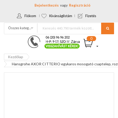
Bejelentkezés
Regisztráció
Fiókom
Kívánságlistám
Fizetés
Összes kategória
Kezdőlap
Hansgrohe AXOR CITTERIO egykaros mosogató csaptelep, roz
Ugrás
a
képgaléria
végére