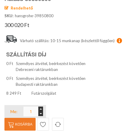
Rendelhető
SKU
hansgrohe-39850800
300 020 Ft
Várható szállítás: 10-15 munkanap (készlettől függően)
SZÁLLÍTÁSI DÍJ
0 Ft
Személyes átvétel, beérkezést követően
Debreceni raktárunkban
0 Ft
Személyes átvétel, beérkezést követően
Budapesti raktárunkban
8 249 Ft
Futárszolgálat
Me:
KOSÁRBA