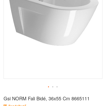
Ugrás
Gsi NORM Fali Bidé, 36x55 Cm 8665111
a
képgaléria