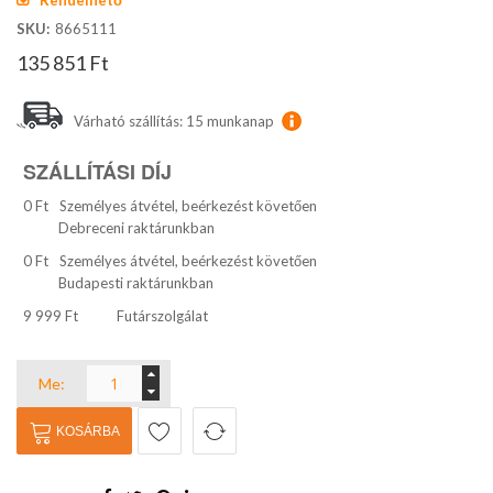
Rendelhető
elejére
SKU
8665111
135 851 Ft
Várható szállítás: 15 munkanap
SZÁLLÍTÁSI DÍJ
0 Ft
Személyes átvétel, beérkezést követően
Debreceni raktárunkban
0 Ft
Személyes átvétel, beérkezést követően
Budapesti raktárunkban
9 999 Ft
Futárszolgálat
Me:
KOSÁRBA