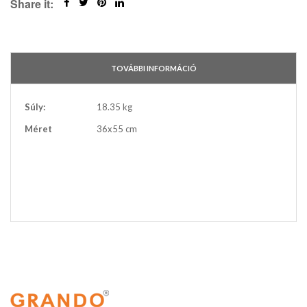
Share it:
TOVÁBBI INFORMÁCIÓ
További
Súly:
18.35 kg
információ
Méret
36x55 cm