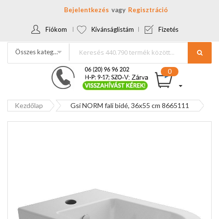
Bejelentkezés
Regisztráció
Fiókom
Kívánságlistám
Fizetés
Összes kategória
Kezdőlap
Gsi NORM fali bidé, 36x55 cm 8665111
Ugrás
a
képgaléria
végére