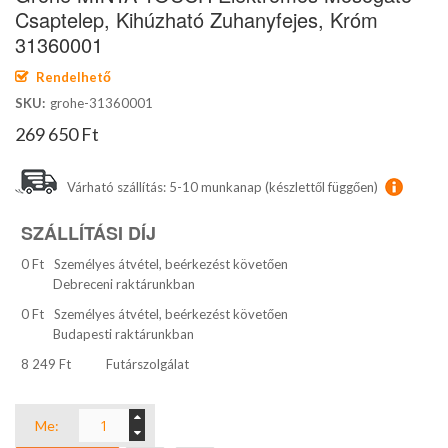
képgaléria
Csaptelep, Kihúzható Zuhanyfejes, Króm
elejére
31360001
Rendelhető
SKU
grohe-31360001
269 650 Ft
Várható szállítás: 5-10 munkanap (készlettől függően)
SZÁLLÍTÁSI DÍJ
0 Ft
Személyes átvétel, beérkezést követően
Debreceni raktárunkban
0 Ft
Személyes átvétel, beérkezést követően
Budapesti raktárunkban
8 249 Ft
Futárszolgálat
Me: