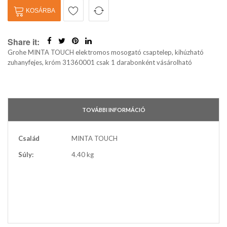
KOSÁRBA
Share it:
Grohe MINTA TOUCH elektromos mosogató csaptelep, kihúzható
zuhanyfejes, króm 31360001 csak 1 darabonként vásárolható
TOVÁBBI INFORMÁCIÓ
További
Család
MINTA TOUCH
információ
Súly:
4.40 kg