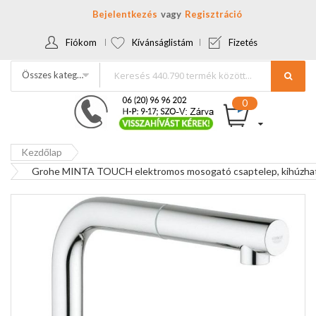
Bejelentkezés
Regisztráció
Fiókom
Kívánságlistám
Fizetés
Összes kategória
Kezdőlap
Grohe MINTA TOUCH elektromos mosogató csaptelep, kihúzhat
Ugrás
a
képgaléria
végére