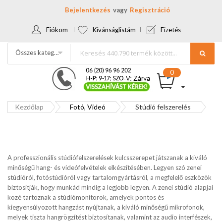
Bejelentkezés
Regisztráció
Fiókom
Kívánságlistám
Fizetés
Összes kategória
Kezdőlap
Fotó, Videó
Stúdió felszerelés
A professzionális stúdiófelszerelések kulcsszerepet játszanak a kiváló
minőségű hang- és videófelvételek elkészítésében. Legyen szó zenei
stúdióról, fotóstúdióról vagy tartalomgyártásról, a megfelelő eszközök
biztosítják, hogy munkád mindig a legjobb legyen. A zenei stúdió alapjai
közé tartoznak a stúdiómonitorok, amelyek pontos és
kiegyensúlyozott hangzást nyújtanak, a kiváló minőségű mikrofonok,
melyek tiszta hangrögzítést biztosítanak, valamint az audio interfészek,