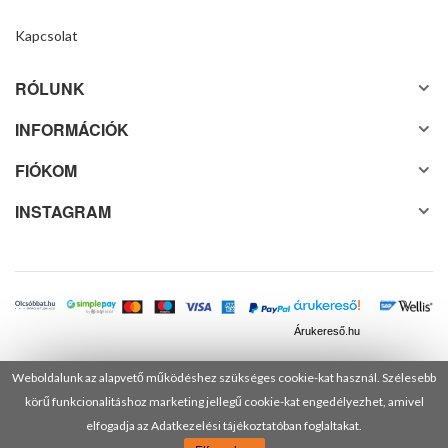
Kapcsolat
RÓLUNK
INFORMÁCIÓK
FIÓKOM
INSTAGRAM
Árukereső.hu
Weboldalunk az alapvető működéshez szükséges cookie-kat használ. Szélesebb
körű funkcionalitáshoz marketing jellegű cookie-kat engedélyezhet, amivel
© 2025 Minden jog fenntartva! DANUSA Hungary Kft.
elfogadja az Adatkezelési tájékoztatóban foglaltakat.