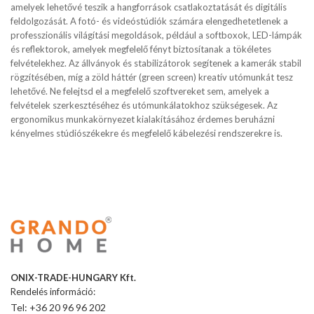
amelyek lehetővé teszik a hangforrások csatlakoztatását és digitális
feldolgozását. A fotó- és videóstúdiók számára elengedhetetlenek a
professzionális világítási megoldások, például a softboxok, LED-lámpák
és reflektorok, amelyek megfelelő fényt biztosítanak a tökéletes
felvételekhez. Az állványok és stabilizátorok segítenek a kamerák stabil
rögzítésében, míg a zöld háttér (green screen) kreatív utómunkát tesz
lehetővé. Ne felejtsd el a megfelelő szoftvereket sem, amelyek a
felvételek szerkesztéséhez és utómunkálatokhoz szükségesek. Az
ergonomikus munkakörnyezet kialakításához érdemes beruházni
kényelmes stúdiószékekre és megfelelő kábelezési rendszerekre is.
ONIX-TRADE-HUNGARY Kft.
Rendelés információ:
Tel: +36 20 96 96 202