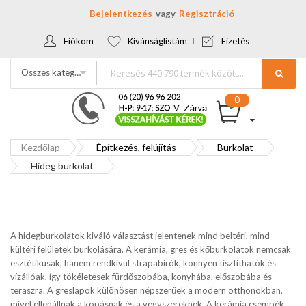
Bejelentkezés
Regisztráció
Fiókom
Kívánságlistám
Fizetés
Összes kategória
Kezdőlap
Építkezés, felújítás
Burkolat
Hideg burkolat
A hidegburkolatok kiváló választást jelentenek mind beltéri, mind
kültéri felületek burkolására. A kerámia, gres és kőburkolatok nemcsak
esztétikusak, hanem rendkívül strapabírók, könnyen tisztíthatók és
vízállóak, így tökéletesek fürdőszobába, konyhába, előszobába és
teraszra. A greslapok különösen népszerűek a modern otthonokban,
mivel ellenállnak a kopásnak és a vegyszereknek. A kerámia csempék