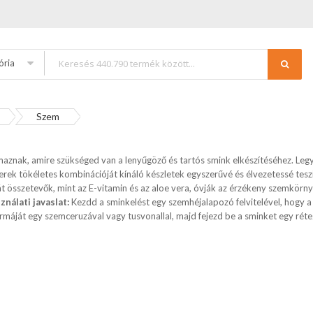
ória
Szem
maznak, amire szükséged van a lenyűgöző és tartós smink elkészítéséhez. Le
hterek tökéletes kombinációját kínáló készletek egyszerűvé és élvezetessé te
át összetevők, mint az E-vitamin és az aloe vera, óvják az érzékeny szemkörnyé
ználati javaslat:
Kezdd a sminkelést egy szemhéjalapozó felvitelével, hogy a 
máját egy szemceruzával vagy tusvonallal, majd fejezd be a sminket egy réteg