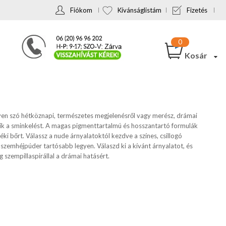
Fiókom
Kívánságlistám
Fizetés
Kosár
gyen szó hétköznapi, természetes megjelenésről vagy merész, drámai
szik a sminkelést. A magas pigmenttartalmú és hosszantartó formulák
ki bőrt. Válassz a nude árnyalatoktól kezdve a színes, csillogó
szemhéjpúder tartósabb legyen. Válaszd ki a kívánt árnyalatot, és
 szempillaspirállal a drámai hatásért.