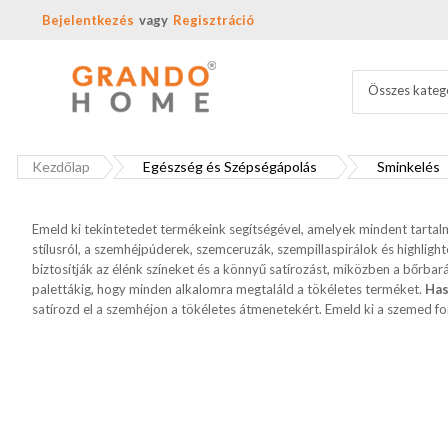
Bejelentkezés
Regisztráció
Összes kateg
Kezdőlap
Egészség és Szépségápolás
Sminkelés
Emeld ki tekintetedet termékeink segítségével, amelyek mindent tartal
stílusról, a szemhéjpúderek, szemceruzák, szempillaspirálok és highlig
biztosítják az élénk színeket és a könnyű satírozást, miközben a bőrbar
palettákig, hogy minden alkalomra megtaláld a tökéletes terméket.
Has
satírozd el a szemhéjon a tökéletes átmenetekért. Emeld ki a szemed for