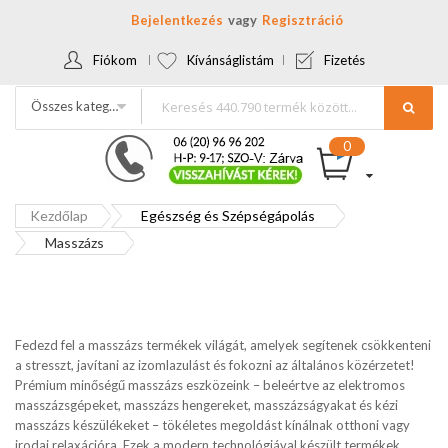
Bejelentkezés
Regisztráció
Fiókom
Kívánságlistám
Fizetés
Összes kategória
Kezdőlap
Egészség és Szépségápolás
Masszázs
Fedezd fel a masszázs termékek világát, amelyek segítenek csökkenteni
a stresszt, javítani az izomlazulást és fokozni az általános közérzetet!
Prémium minőségű masszázs eszközeink – beleértve az elektromos
masszázsgépeket, masszázs hengereket, masszázságyakat és kézi
masszázs készülékeket – tökéletes megoldást kínálnak otthoni vagy
irodai relaxációra. Ezek a modern technológiával készült termékek