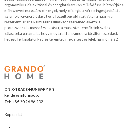
ergonomikus kialakítással és energiatakarékos működéssel biztosítják a
mélyszöveti masszázs élményét, mely elősegíti a vérkeringés javítását,
az izmok regenerálódását és a feszültség oldását. Akár a napi rutin
részeként, akár alkalmi felfrissülésként szeretnéd élvezni a
professzionális masszázs hatását, a masszázs termékeink széles
választéka garantálja, hogy megtaláld a számodra ideális megoldást.
Fedezd fel kínálatunkat, és teremtsd meg a test és lélek harmóniáját!
ONIX-TRADE-HUNGARY Kft.
Rendelés információ:
Tel: +36 20 96 96 202
Kapcsolat