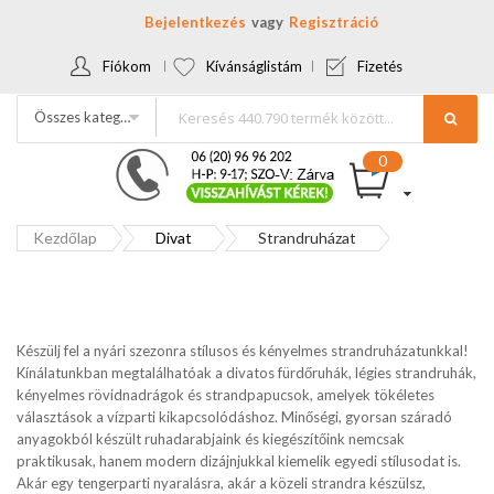
Bejelentkezés
Regisztráció
Fiókom
Kívánságlistám
Fizetés
Összes kategória
Kezdőlap
Divat
Strandruházat
Készülj fel a nyári szezonra stílusos és kényelmes strandruházatunkkal!
Kínálatunkban megtalálhatóak a divatos fürdőruhák, légies strandruhák,
kényelmes rövidnadrágok és strandpapucsok, amelyek tökéletes
választások a vízparti kikapcsolódáshoz. Minőségi, gyorsan száradó
anyagokból készült ruhadarabjaink és kiegészítőink nemcsak
praktikusak, hanem modern dizájnjukkal kiemelik egyedi stílusodat is.
Akár egy tengerparti nyaralásra, akár a közeli strandra készülsz,