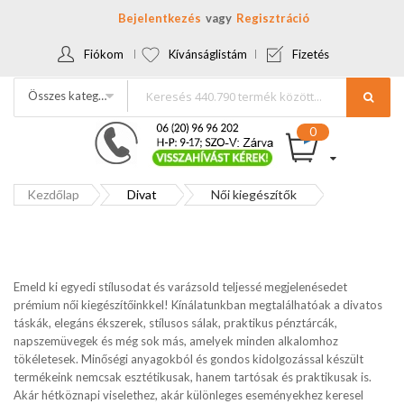
Bejelentkezés
Regisztráció
Fiókom
Kívánságlistám
Fizetés
Összes kategória
Kezdőlap
Divat
Női kiegészítők
Emeld ki egyedi stílusodat és varázsold teljessé megjelenésedet
prémium női kiegészítőinkkel! Kínálatunkban megtalálhatóak a divatos
táskák, elegáns ékszerek, stílusos sálak, praktikus pénztárcák,
napszemüvegek és még sok más, amelyek minden alkalomhoz
tökéletesek. Minőségi anyagokból és gondos kidolgozással készült
termékeink nemcsak esztétikusak, hanem tartósak és praktikusak is.
Akár hétköznapi viselethez, akár különleges eseményekhez keresel