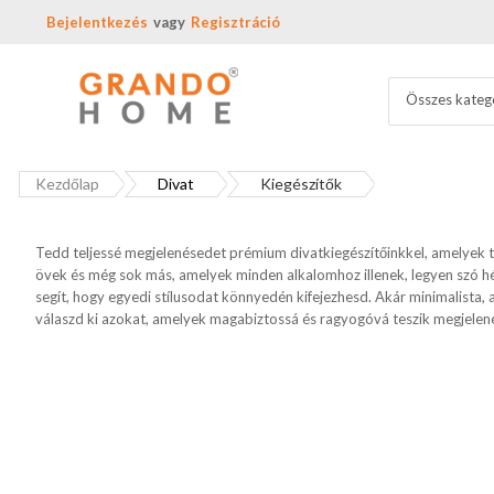
Bejelentkezés
Regisztráció
Összes kateg
Kezdőlap
Divat
Kiegészítők
Tedd teljessé megjelenésedet prémium divatkiegészítőinkkel, amelyek tö
övek és még sok más, amelyek minden alkalomhoz illenek, legyen szó hé
segít, hogy egyedi stílusodat könnyedén kifejezhesd. Akár minimalista, 
válaszd ki azokat, amelyek magabiztossá és ragyogóvá teszik megjelen