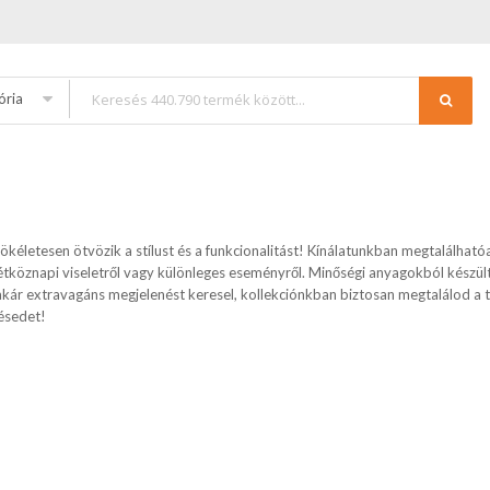
ória
kéletesen ötvözik a stílust és a funkcionalitást! Kínálatunkban megtalálható
tköznapi viseletről vagy különleges eseményről. Minőségi anyagokból készült
akár extravagáns megjelenést keresel, kollekciónkban biztosan megtalálod a t
ésedet!