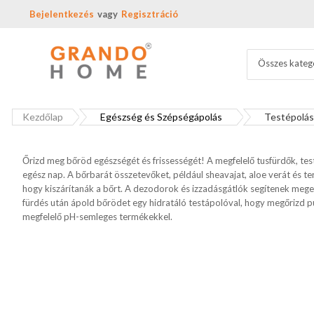
Bejelentkezés
Regisztráció
Összes kateg
Kezdőlap
Egészség és Szépségápolás
Testépolás 
Őrizd meg bőröd egészségét és frissességét! A megfelelő tusfürdők, test
egész nap. A bőrbarát összetevőket, például sheavajat, aloe verát és ter
hogy kiszárítanák a bőrt. A dezodorok és izzadásgátlók segítenek megelő
fürdés után ápold bőrödet egy hidratáló testápolóval, hogy megőrizd pu
megfelelő pH-semleges termékekkel.