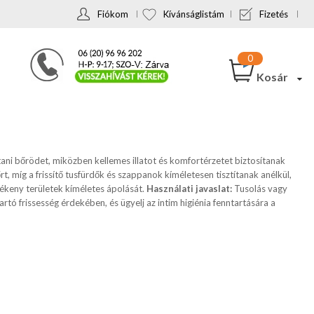
Fiókom
Kívánságlistám
Fizetés
Kosár
tani bőrödet, miközben kellemes illatot és komfortérzetet biztosítanak
t, míg a frissítő tusfürdők és szappanok kíméletesen tisztítanak anélkül,
zékeny területek kíméletes ápolását.
Használati javaslat:
Tusolás vagy
ó frissesség érdekében, és ügyelj az intim higiénia fenntartására a