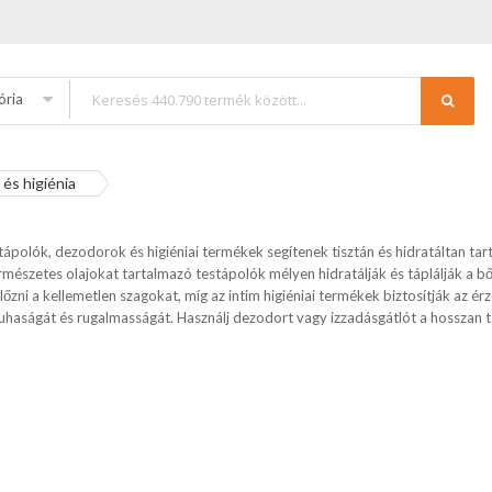
ória
és higiénia
ápolók, dezodorok és higiéniai termékek segítenek tisztán és hidratáltan tar
mészetes olajokat tartalmazó testápolók mélyen hidratálják és táplálják a bőr
zni a kellemetlen szagokat, míg az intim higiéniai termékek biztosítják az ér
haságát és rugalmasságát. Használj dezodort vagy izzadásgátlót a hosszan tart